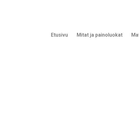
Etusivu
Mitat ja painoluokat
Mat